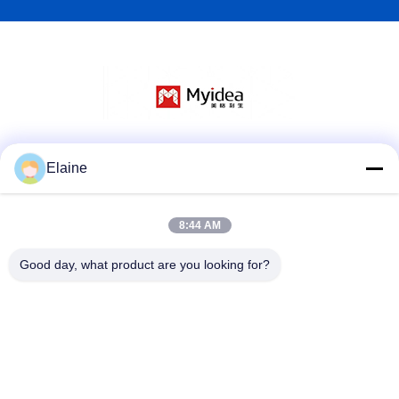
Sosyal Medya
Elaine
8:44 AM
Hızlı iletişim
Good day, what product are you looking for?
Tel
+8613927771320
E-posta
13927771320@139.com