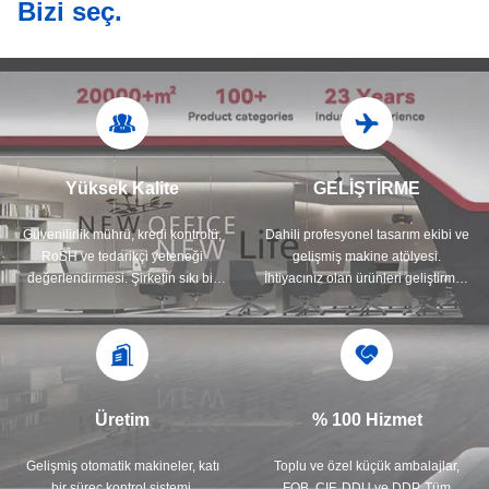
Bizi seç.
Yüksek Kalite
GELİŞTİRME
Güvenilirlik mührü, kredi kontrolü,
Dahili profesyonel tasarım ekibi ve
RoSH ve tedarikçi yeteneği
gelişmiş makine atölyesi.
değerlendirmesi. Şirketin sıkı bir
İhtiyacınız olan ürünleri geliştirmek
kalite kontrol sistemi ve
için işbirliği yapabiliriz.
profesyonel test laboratuvarı var.
Üretim
% 100 Hizmet
Gelişmiş otomatik makineler, katı
Toplu ve özel küçük ambalajlar,
bir süreç kontrol sistemi.
FOB, CIF, DDU ve DDP. Tüm