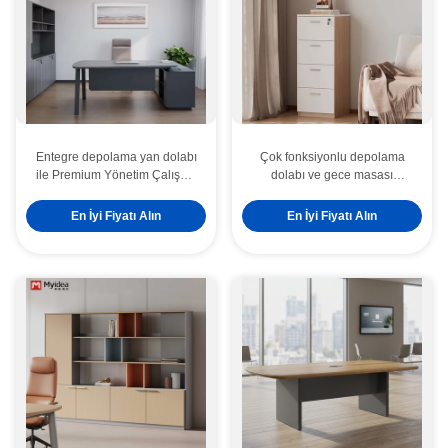
Entegre depolama yan dolabı
Çok fonksiyonlu depolama
ile Premium Yönetim Çalışma
dolabı ve gece masası
İstasyonu Şık tasarım
kombinasyonu, daireler ve
maksimum verimliliği karşılar.
yatak odaları için
En İyi Fiyatı Alın
En İyi Fiyatı Alın
mükemmeldir, yatak yanındaki
depolamayı en üst düzeye
çıkarır.