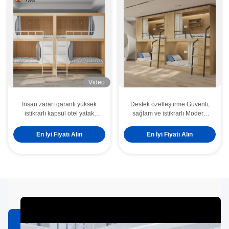
Video
İnsan zararı garanti yüksek
Destek özelleştirme Güvenli,
istikrarlı kapsül otel yatak
sağlam ve istikrarlı Modern
destek özelleştirme
daireler için iki katlı yatak
mobilyaları
En İyi Fiyatı Alın
En İyi Fiyatı Alın