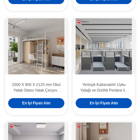
Hazır.
2000 X 900 X 2120 mm Okul
Yerleşik Katlanabilir Uyku
Yatak Odası Yatak Çerçeve
Yatağı ve Gizlilik Perdesi ile
Masa ve Dolap
Ofis Masası – Dinlenme ve
Üretkenlik İçin Hepsi Bir Arada
En İyi Fiyatı Alın
En İyi Fiyatı Alın
İş İstasyonu.