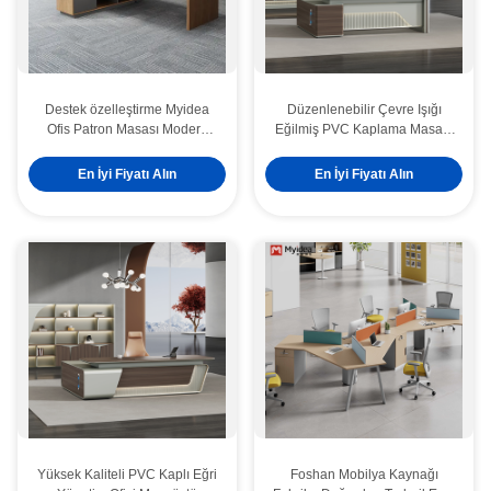
Destek özelleştirme Myidea
Düzenlenebilir Çevre Işığı
Ofis Patron Masası Modern
Eğilmiş PVC Kaplama Masası
Basit Mobilya Alt Dolabıyla Tek
Ses Tanıma Kontrolü ile Boyalı
kişi
Kaplama Patron Masası
En İyi Fiyatı Alın
En İyi Fiyatı Alın
Yüksek Kaliteli PVC Kaplı Eğri
Foshan Mobilya Kaynağı